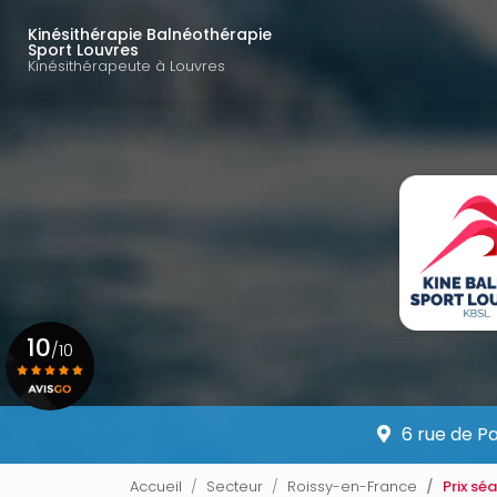
Navigation principal
Aller
au
Kinésithérapie Balnéothérapie
Sport Louvres
contenu
Kinésithérapeute à Louvres
principal
10
/10
Voir le certificat
6 rue de P
Accueil
Secteur
Roissy-en-France
Prix sé