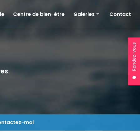
ie
Centre de bien-être
Galeries
Contact
Kinésithérapie
Balnéothérapie
Rendez-vous
Bien-être
res
ntactez-moi