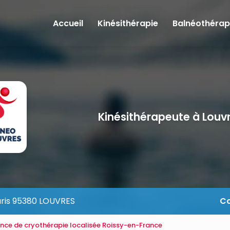
e
Accueil
Kinésithérapie
Balnéothérap
Kinésithérapeute à Louv
aris 95380 LOUVRES
Co
ance de cryothérapie localisée Roissy-en-France