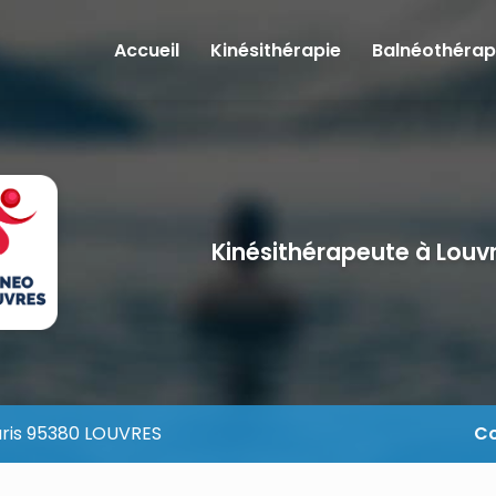
e
Accueil
Kinésithérapie
Balnéothérap
Kinésithérapeute à Louv
aris 95380 LOUVRES
Co