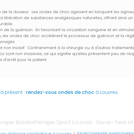
 de la douleur : Les ondes de choc agissent en bloquant les signau
 la libération de substances analgésiques naturelles, offrant ainsi 
urable.
on de la guérison : En favorisant la circulation sanguine et en stimula
, les ondes de choc accélèrent le processus de guérison et la rég
mmagés.
t non invasif : Contrairement à la chirurgie ou à d'autres traitements 
c sont non invasives, ce qui signifie qu'elles présentent peu de ris
d'arrêt pour le patient.
à présent :
rendez-vous
ondes de choc
à Louvres
.
érapie Balnéothérapie Sport Louvres : Savoir-faire et
soin drainage lymphatique à Louvres
|
BALNEOTHERAPIE KHINESITHERA