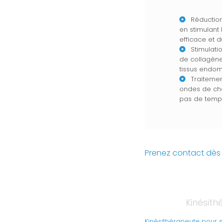
Réduction
en stimulant
efficace et d
Stimulati
de collagène
tissus endo
Traitemen
ondes de cho
pas de temps 
Prenez contact dès 
Kinésith
Kinésithérapeute pour 