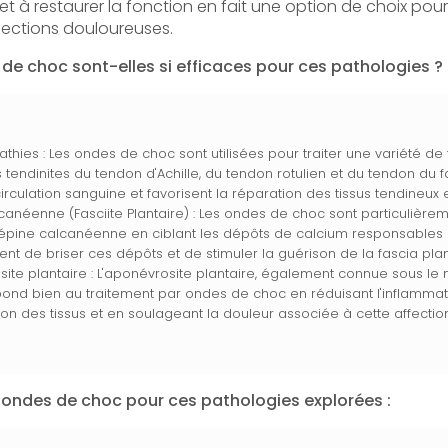
 et à restaurer la fonction en fait une option de choix pour
fections douloureuses.
de choc sont-elles si efficaces pour ces pathologies ?
thies : Les ondes de choc sont utilisées pour traiter une variété de
 tendinites du tendon d'Achille, du tendon rotulien et du tendon du fas
 circulation sanguine et favorisent la réparation des tissus tendine
canéenne (Fasciite Plantaire) : Les ondes de choc sont particulière
 l'épine calcanéenne en ciblant les dépôts de calcium responsables 
ent de briser ces dépôts et de stimuler la guérison de la fascia plan
ite plantaire : L'aponévrosite plantaire, également connue sous le 
épond bien au traitement par ondes de choc en réduisant l'inflammati
on des tissus et en soulageant la douleur associée à cette affection
ondes de choc pour ces pathologies explorées :