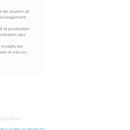
x de douleur et
un soulagement
nt la production
énération des
invasifs, les
ques et peu ou
 services
PIE LOUVRES ET ENVIRONS