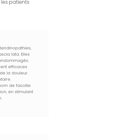
 les patients
 tendinopathies,
cia lata. Elles
ux endommagés.
ment efficaces
de la douleur.
taire.
nom de fasciite
on, en stimulant
.