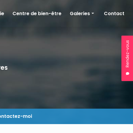
ie
Centre de bien-être
Galeries
Contact
Kinésithérapie
Balnéothérapie
Rendez-vous
Bien-être
res
ntactez-moi