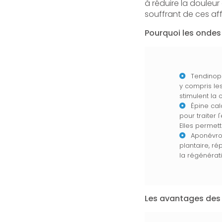
à réduire la douleur
souffrant de ces af
Pourquoi les ondes 
Tendinopa
y compris les
stimulent la
Épine cal
pour traiter
Elles permett
Aponévros
plantaire, r
la régénérati
Les avantages des 