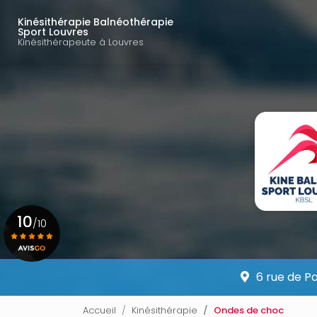
Navigation principal
Aller
au
Kinésithérapie Balnéothérapie
Sport Louvres
contenu
Kinésithérapeute à Louvres
principal
10
/10
Voir le certificat
6 rue de P
Accueil
Kinésithérapie
Ondes de choc