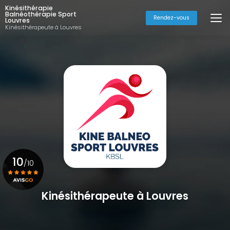
Aller
Kinésithérapie
au
Balnéothérapie Sport
Rendez-vous
Louvres
contenu
Kinésithérapeute à Louvres
principal
10
/10
Kinésithérapeute à Louvres
Voir le certificat