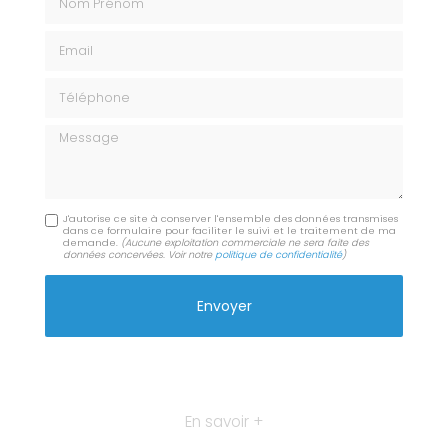
Email
Téléphone
Message
J'autorise ce site à conserver l'ensemble des données transmises
dans ce formulaire pour faciliter le suivi et le traitement de ma
demande.
(Aucune exploitation commerciale ne sera faite des
données concervées. Voir notre
politique de confidentialité
)
En savoir +