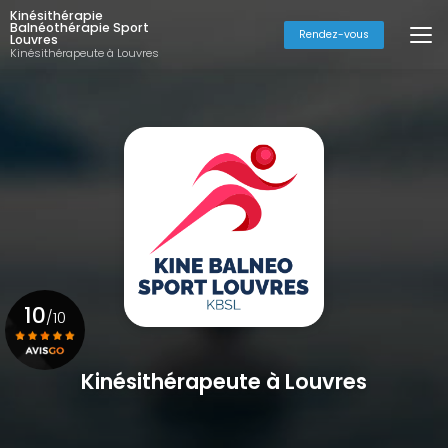
Aller
Kinésithérapie
au
Balnéothérapie Sport
Rendez-vous
Louvres
contenu
Kinésithérapeute à Louvres
principal
10
/10
Kinésithérapeute à Louvres
Voir le certificat