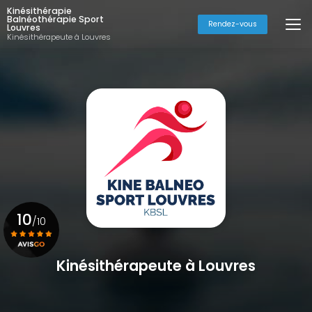
Aller
Kinésithérapie
au
Balnéothérapie Sport
Rendez-vous
Louvres
contenu
Kinésithérapeute à Louvres
principal
10
/10
Kinésithérapeute à Louvres
Voir le certificat