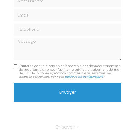
Email
Téléphone
Message
J'autorise ce site à conserver l'ensemble des données transmises
dans ce formulaire pour faciliter le suivi et le traitement de ma
demande.
(Aucune exploitation commerciale ne sera faite des
données concervées. Voir notre
politique de confidentialité
)
En savoir +