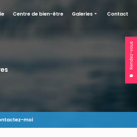
ie
Centre de bien-être
Galeries
Contact
Kinésithérapie
Balnéothérapie
Rendez-vous
Bien-être
res
ntactez-moi