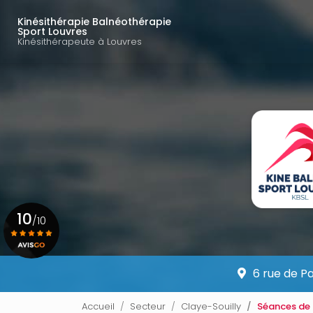
Navigation principal
Aller
au
Kinésithérapie Balnéothérapie
Sport Louvres
contenu
Kinésithérapeute à Louvres
principal
10
/10
Voir le certificat
6 rue de P
Accueil
Secteur
Claye-Souilly
Séances de 