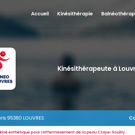
e
Accueil
Kinésithérapie
Balnéothérap
Kinésithérapeute à Louv
aris 95380 LOUVRES
Co
kiné esthétique pour raffermissement de la peau Claye-Souilly