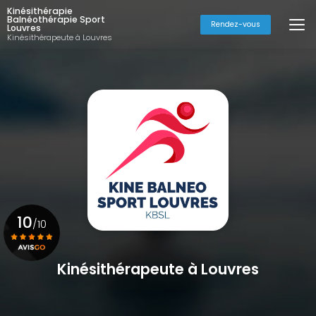
Aller
Kinésithérapie
au
Balnéothérapie Sport
Rendez-vous
Louvres
contenu
Kinésithérapeute à Louvres
principal
10
/10
Kinésithérapeute à Louvres
Voir le certificat