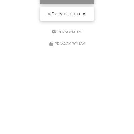
Deny all cookies
PERSONALIZE
PRIVACY POLICY
28/05/2024
Inauguration du cabinet de
kinésithérapie et balnéothérapie à