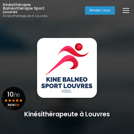
Aller
Kinésithérapie
au
Balnéothérapie Sport
Rendez-vous
Louvres
contenu
Kinésithérapeute à Louvres
principal
10
/10
Kinésithérapeute à Louvres
Voir le certificat