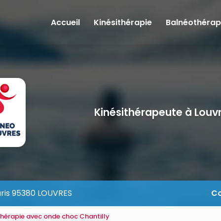
e
Accueil
Kinésithérapie
Balnéothérap
Kinésithérapeute à Louv
aris 95380 LOUVRES
Co
thérapie avec onde choc Chantilly