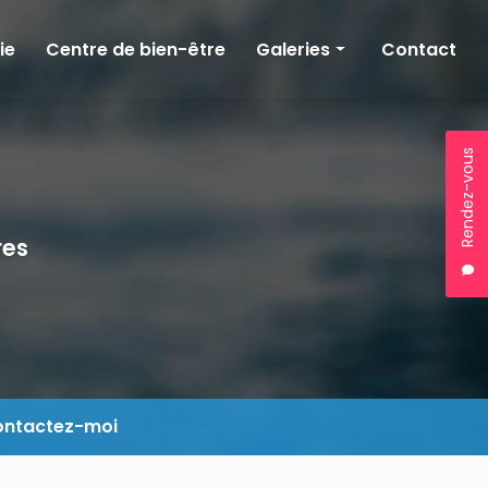
ie
Centre de bien-être
Galeries
Contact
Kinésithérapie
Balnéothérapie
Rendez-vous
Bien-être
res
ntactez-moi