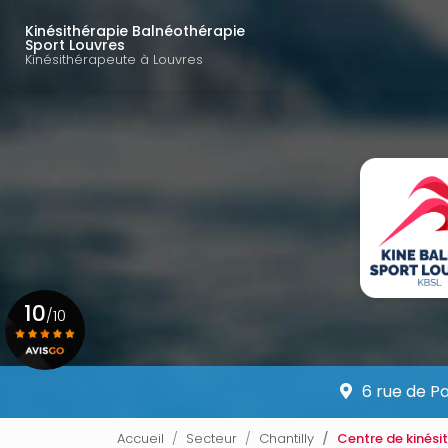
Navigation principal
Aller
au
Kinésithérapie Balnéothérapie
Sport Louvres
contenu
Kinésithérapeute à Louvres
principal
10
/10
Voir le certificat
6 rue de P
Accueil
Secteur
Chantilly
Centre de kinési