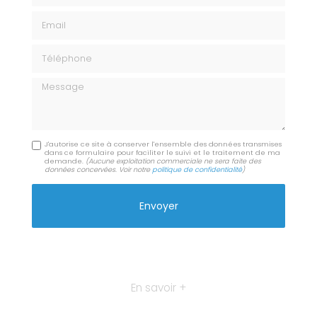
Email
Téléphone
Message
J'autorise ce site à conserver l'ensemble des données transmises
dans ce formulaire pour faciliter le suivi et le traitement de ma
demande.
(Aucune exploitation commerciale ne sera faite des
données concervées. Voir notre
politique de confidentialité
)
En savoir +