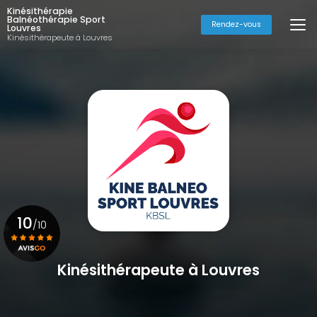
Aller
Kinésithérapie
au
Balnéothérapie Sport
Rendez-vous
Louvres
contenu
Kinésithérapeute à Louvres
principal
10
/10
Kinésithérapeute à Louvres
Voir le certificat